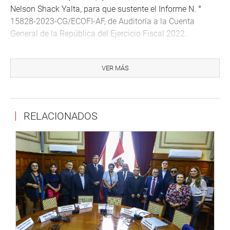
Nelson Shack Yalta, para que sustente el Informe N. °
15828-2023-CG/ECOFI-AF, de Auditoría a la Cuenta
General de la República del Ejercicio Fiscal 2022.
De acuerdo con la agenda, se tiene previsto la
sustentación de proyectos de ley para el mejoramiento de
VER MÁS
los sistemas de agua potable y alcantarillado; creación de
las unidades ejecutoras de la Policía Nacional del Perú en
todos los frentes policiales o regiones policiales en el
RELACIONADOS
territorio nacional, en el marco del fortalecimiento de la
seguridad ciudadana, entre otros.
Presupuesto
A las 9 de la mañana también sesionará la Comisión de
Constitución y Reglamento para recibir la exposición de
especialistas respecto del proyecto de ley 5632/2023-PE,
que tiene por objeto delegar en el Poder Ejecutivo la
facultad de legislar en materias de seguridad ciudadana,