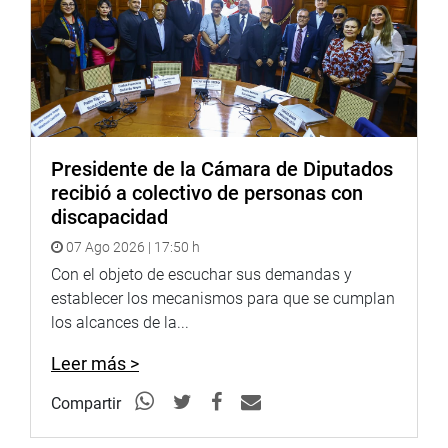
necesitamos es generar inestabilidad», destacó.
Confió en que el martes, cuando se vea tema en la sesión
del Pleno, prime la sensatez. «Debemos evaluar esta
moción delicada pensando en el país, no es necesario el
enfrentamiento entre poderes. Hay que poner el país por
delante», finalizó.
Presidente de la Cámara de Diputados
recibió a colectivo de personas con
OFICINA DE COMUNICACIONES
discapacidad
07 Ago 2026 | 17:50 h
Con el objeto de escuchar sus demandas y
establecer los mecanismos para que se cumplan
los alcances de la...
Leer más >
Compartir