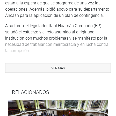
están a la espera de que se programe de una vez las
operaciones. Además, pidió apoyo para su departamento
Áncash para la aplicación de un plan de contingencia.
A su turno, el legislador Raúl Huamán Coronado (FP)
saludó el esfuerzo y el reto asumido al dirigir una
institución con muchos problemas y se manifestó por la
necesidad de trabajar con meritocracia y en lucha contra
la corrupción.
Elías Varas Meléndez (PL) se manifestó preocupado por
la falta de contratación de suplentes y preguntó si se va
VER MÁS
a “oxigenar” los cargos administrativos en las regiones y,
si fuera así, si sería a través de concurso público o
designados por “confianza”.
RELACIONADOS
César Revilla Villanueva (FP) saludó la dotación
adecuada de vacunas contra la COVID-19 y se manifestó
interesado por las acciones que viene realizando EsSalud
para la distribución del Bono COVID-19 destinado a los