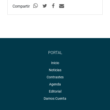
Compartir
Se trata, entre ellos, de la iniciativa N.° 4971, que plantea
declarar de interés nacional y necesidad pública la
implementación de laboratorios descentralizados en cada
departamento para diagnosticar la COVID-19 y otras
enfermedades.
También de la autógrafa de ley que fue observada y que
plantea la reasignación de los servidores públicos bajo la
modalidad de destaque del Minsa, sus organismos
PORTAL
públicos, y de las unidades ejecutoras de salud de los
Inicio
gobiernos regionales.
Noticias
SUSTENTAN PROYECTOS
Contrastes
Durante la sesión, el congresista Juan Carlos Mori Celis
Agenda
(AP) sustentó sus propuesta que plantea autorizar al
Editorial
Ministerio de Salud, a los gobiernos regionales y locales,
Damos Cuenta
a EsSalud, a la Sanidad de las Fuerzas Armadas, de la
Policía Nacional del Perú, al Instituto de Medicina Legal y