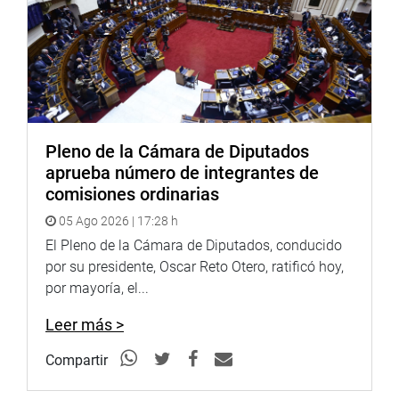
trabajadores.
Porrsju parte, elñ ittular de EsSalud informó que están
priorizando la atención con la implementación de trece
hospitales modulares en diferentes departamentos del
país; fortaleciendo los laboratorios moleculares y
realizando el desembalse quirúrgico de operaciones
Pleno de la Cámara de Diputados
pendientes.
aprueba número de integrantes de
“Mañana iniciamos un proceso de cirugía cardiovascular
comisiones ordinarias
en Junín. Empezamos el proceso de descentralización”,
05 Ago 2026 | 17:28 h
expresó.
El Pleno de la Cámara de Diputados, conducido
Asimismo, pidió el apoyo del Poder Legislativo, “porque
por su presidente, Oscar Reto Otero, ratificó hoy,
existen leyes antitécnicas que atentan contra el seguro
por mayoría, el...
social del país que han restringido ingresos y producido
incremento de gastos en la institución”.
Leer más >
Señaló que requieren más de once mil camas en los tres
Compartir
niveles de atención; y que hay una brecha en