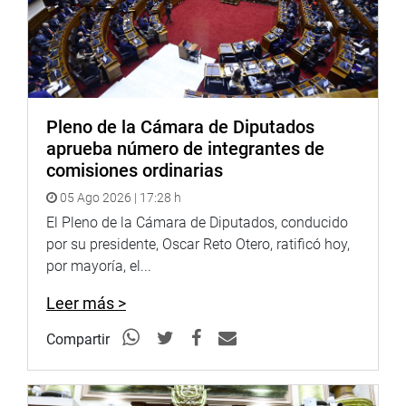
“Ante esta situación, he tomado conocimiento que desde
la Municipalidad del Rímac se viene gestionando la
transferencia de un terreno administrado por la SBN para
la construcción de una comisaría. He coordinado con el
alcalde del Rímac, para juntos trabajar el tema de
Pleno de la Cámara de Diputados
seguridad ciudadana”, expresó.
aprueba número de integrantes de
comisiones ordinarias
OFICINA DE COMUNICACIONES E IMAGEN
INSTITUCIONAL
05 Ago 2026 | 17:28 h
El Pleno de la Cámara de Diputados, conducido
por su presidente, Oscar Reto Otero, ratificó hoy,
por mayoría, el...
Leer más >
Compartir