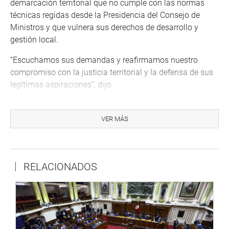
demarcación territorial que no cumple con las normas
técnicas regidas desde la Presidencia del Consejo de
Ministros y que vulnera sus derechos de desarrollo y
gestión local.
“Escuchamos sus demandas y reafirmamos nuestro
compromiso con la justicia territorial y la defensa de sus
legítimas aspiraciones”, dijo.
El congresista Alfredo Azurín, realizó una visita inopinada
a la Comisaría de Piedra Liza en el distrito del Rímac, a
VER MÁS
cargo del mayor PNP, Juan José Santos Ortiz, donde pudo
comprobar el déficit de personal y de patrulleros para
cubrir zonas como Leticia, Piedra Liza, Cantagallo y el
RELACIONADOS
Cerro San Cristóbal.
También, verificó el deterioro en la infraestructura de la
comisaría y la falta de ambientes adecuados para una
correcta labor de las áreas de delitos y faltas, estadísticas
y personal.