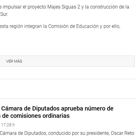
e impulsar el proyecto Majes Siguas 2 y la construcción de la
Sur.
sta región integran la Comisión de Educación y por ello,
ió con las autoridades políticas del distrito de Végueta y
VER MÁS
a provincia de Huaura, para ver la problemática de la zona de
a Cámara de Diputados aprueba número de
s de comisiones ordinarias
 17:28 h
a Cámara de Diputados, conducido por su presidente, Oscar Reto