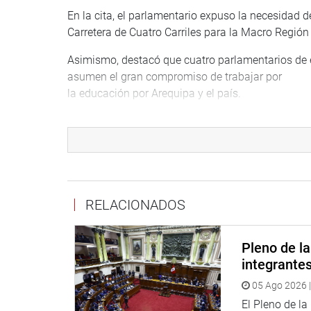
En la cita, el parlamentario expuso la necesidad d
Carretera de Cuatro Carriles para la Macro Región 
Asimismo, destacó que cuatro parlamentarios de e
asumen el gran compromiso de trabajar por
la educación por Arequipa y el país.
LIMA PROVINCIAS
Por su parte, el congresista Javier Padilla se reun
representantes del centro poblado La Perlita, en l
Vichama.
RELACIONADOS
Pleno de l
integrante
05 Ago 2026 |
El Pleno de l