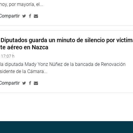
 hoy, por mayoría, el...
Compartir
 los dirigentes solicitaron al parlamentario que interponga sus
nisterio de Cultura para la expedición del certificado de
Diputados guarda un minuto de silencio por vícti
ear sus tierras.
nte aéreo en Nazca
legios de la zona están en completo deterioro.
 17:07 h
 primordial la reconstrucción de la institución educativa y
e la diputada Mady Yonz Núñez de la bancada de Renovación
palidad y las autoridades educativas para hacer real este
esidente de la Cámara...
 y juventud del distrito.
Compartir
a Herrera, dando inicio a sus actividades por la Semana de
elle artesanal de pescadores en el Callao, con el fin de conocer
mática de los pescadores artesanales