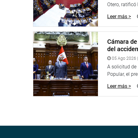
Otero, ratificó
Leer más >
El alcalde de ese distrito, Eutemio Ríos Alarcón, y
buenos oficios para hacer las gestiones ante el Mi
Cámara de 
liberación correspondiente para que se puedan san
del accide
Asimismo, las autoridades mencionaron que los co
05 Ago 2026 |
El legislador se comprometió a declarar de interés
A solicitud d
fomentar la reunión entre el gobernador, la munici
Popular, el pr
proyecto educativo de interés sobre todo a la niñez
Leer más >
CALLAO
En el primer puerto del país, la legisladora Noeli
Representación, realizó una visita inopinada al mu
más del estado de esa infraestructura y la proble
OFICINA DE COMUNICACIONES