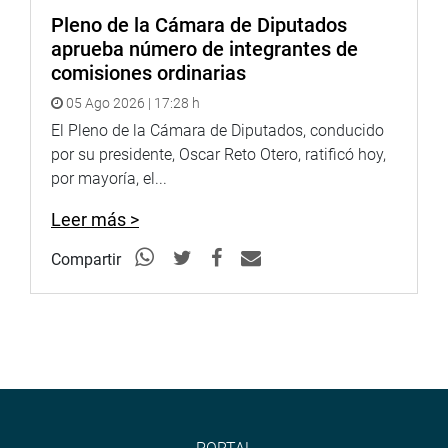
Pleno de la Cámara de Diputados
aprueba número de integrantes de
comisiones ordinarias
05 Ago 2026 | 17:28 h
El Pleno de la Cámara de Diputados, conducido
por su presidente, Oscar Reto Otero, ratificó hoy,
por mayoría, el...
Leer más >
Compartir
MOQUEGUA
El congresista Jorge Coayla realizó una visita de
fiscalización al Hospital II Ilo EsSalud con la finalidad de
verificar la calidad de los servicios que les brindan a los
asegurados.