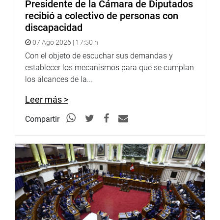
Presidente de la Cámara de Diputados
Perú, con la finalidad de conocer de manera directa sus
recibió a colectivo de personas con
capacidades operativas, logísticas y de infraestructura,
discapacidad
así como el trabajo que desarrolla en favor de la defensa
07 Ago 2026 | 17:50 h
nacional, la seguridad marítima y el resguardo de nuestro
litoral.
Con el objeto de escuchar sus demandas y
establecer los mecanismos para que se cumplan
OFICINA DE COMUNICACIONES E IMAGEN
los alcances de la...
INSTITUCIONAL
Leer más >
Compartir