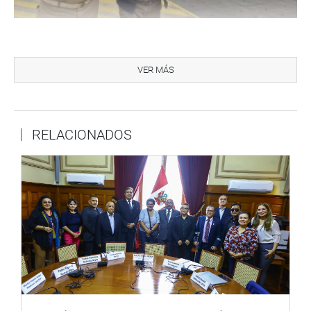
En tanto, el legislador Héctor Acuña Peralta visitó el B.A.P
Paita de la Marina de Guerra del Perú, un buque
VER MÁS
multipropósito construido en los astilleros del SIMA
PERÚ, implementado para realizar operaciones militares y
operaciones de apoyo al sistema nacional de gestión de
RELACIONADOS
desastres.
“Agradezco al contralmirante Roberto Alcandre, jefe de
Estado Mayor de la Base Naval del Callao y al
contralmirante José Miovich, jefe de Proyecto de la Nueva
Base Naval. En el mes de la patria, ha sido un honor
participar en esta actividad y conocer de cerca el legado
de Miguel Grau, símbolo de valor y compromiso con el
Perú”, manifestó en su cuenta de Facebook.
Así mismo, el parlamentario visitó la Base Naval del
Callao, importante instalación de la Marina de Guerra del