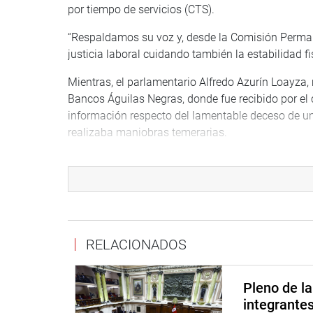
por tiempo de servicios (CTS).
“Respaldamos su voz y, desde la Comisión Perma
justicia laboral cuidando también la estabilidad fis
Mientras, el parlamentario Alfredo Azurín Loayza,
Bancos Águilas Negras, donde fue recibido por el 
información respecto del lamentable deceso de un
realizaba maniobras temerarias.
RELACIONADOS
“Como representantes de la ciudadanía, reafirma
Pleno de l
Nacional profesional, debidamente equipada y r
integrante