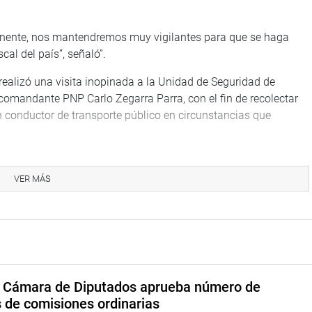
nente, nos mantendremos muy vigilantes para que se haga
cal del país”, señaló”.
 realizó una visita inopinada a la Unidad de Seguridad de
comandante PNP Carlo Zegarra Parra, con el fin de recolectar
 conductor de transporte público en circunstancias que
VER MÁS
mos nuestro compromiso con el fortalecimiento de una Policía
a Cámara de Diputados aprueba número de
espetuosa de los derechos humanos, así como con la búsqueda
s de comisiones ordinarias