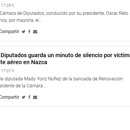
 17:28 h
a Cámara de Diputados, conducido por su presidente, Oscar Reto
 hoy, por mayoría, el...
rvorio de agua para los pobladores de la localidad de
Compartir
oyecto de más de dos años de gestión por su despacho
Diputados guarda un minuto de silencio por vícti
nte aéreo en Nazca
 17:07 h
e la diputada Mady Yonz Núñez de la bancada de Renovación
esidente de la Cámara...
Compartir