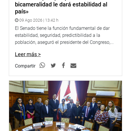
bicameralidad le dará estabilidad al
“De ninguna manera debe culparse sin investigación
país»
alguna a los policías cuando todos los hechos muestran
que ellos no son responsables de esta muerte”, acotó
09 Ago 2026 | 13:42 h
Rospigliosi Capurro.
El Senado tiene la función fundamental de dar
estabilidad, seguridad, predictibilidad a la
Reproductor
población, aseguró el presidente del Congreso,...
de
vídeo
Leer más >
Compartir