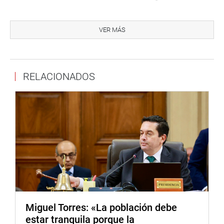
Rospigliosi Capurro señaló que, de acuerdo con las
versiones recogidas, el sujeto fue intervenido por
VER MÁS
ciudadanos que presuntamente habían sido víctimas de
un robo y posteriormente trasladado a la comisaría de
Manchay. Asimismo, indicó que, tras los exámenes
RELACIONADOS
practicados, dio positivo para cocaína.
“Entonces esa es la verdadera historia y hay que esperar
que esta vez las autoridades judiciales actúen con
imparcialidad porque lamentablemente hay un sesgo
contra la policía y a favor de la delincuencia. Eso es
intolerable”, anotó.
En ese sentido, el titular del Parlamento sostuvo que es
importante que toda investigación se desarrolle con
objetividad y respetando el debido proceso, evitando
atribuir responsabilidades antes de que concluyan las
Miguel Torres: «La población debe
diligencias correspondientes.
estar tranquila porque la