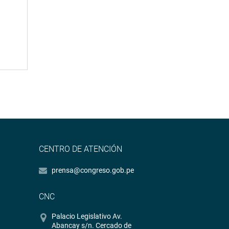
CENTRO DE ATENCIÓN
prensa@congreso.gob.pe
CNC
Palacio Legislativo Av.
Abancay s/n. Cercado de