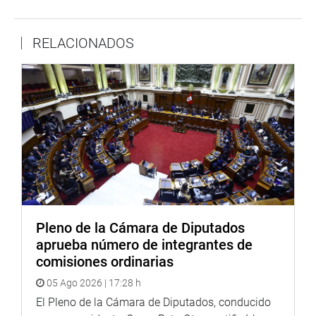
gestiones, pero no hemos sido atendidos», comentaron.
Quiroz Barboza hizo un llamado a las autoridades para
RELACIONADOS
trabajar de manera conjunta, para sacar adelante los
proyectos, además asumió el compromiso de canalizar la
problemática ante las autoridades competentes.
El legislador visitó, también, el Centro Poblado de
Campamento Túnel Conchano en la provincia de Chota,
donde el alcalde Neptalí Díaz, solicitó al congresista
analizar la gestión del proyecto de agua y saneamiento
básico, que beneficiará a cinco caseríos que por años
vienen gestionando y no son atendidos.
Pleno de la Cámara de Diputados
aprueba número de integrantes de
comisiones ordinarias
05 Ago 2026 | 17:28 h
El Pleno de la Cámara de Diputados, conducido