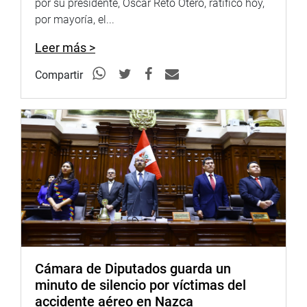
por su presidente, Oscar Reto Otero, ratificó hoy,
por mayoría, el...
Leer más >
Compartir
Comisaría
El alcalde del centro poblado de Naranjillo (Nueva
Cajamarca-Rioja-San Martín), Henry Díaz Rodríguez y su
gerente de administración municipal, Jorge Torres en su
reciente visita a Lima, con el apoyo de la congresista
Lucinda Vásquez Vela lograron la firma de un convenio
interinstitucional entre el Ministerio del Interior, la
Municipalidad Provincial de Rioja, dirigido a lograr la
construcción de la Comisaría de Naranjillo.
Cámara de Diputados guarda un
A su turno, el congresista Pasión Dávila Atanacio, se
minuto de silencio por víctimas del
reunió con los funcionarios del Ministerio de Transportes
accidente aéreo en Nazca