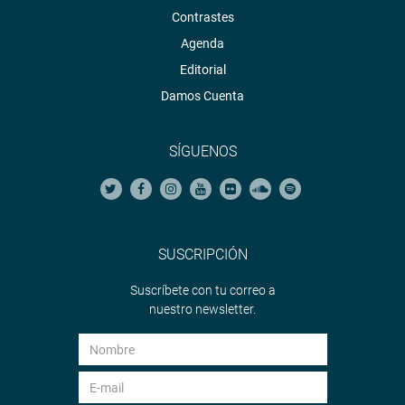
Trabajo para realizar acciones de apoyo a fin de fortalecer
Contrastes
el proceso de exportación de quinua orgánica a mercados
Agenda
internacionales.
Editorial
Damos Cuenta
SÍGUENOS
SUSCRIPCIÓN
Suscríbete con tu correo a
nuestro newsletter.
OFICINA DE COMUNICACIONES E IMAGEN
INSTITUCIONAL