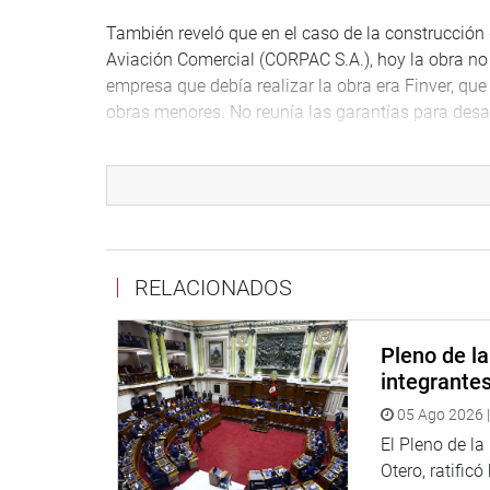
También reveló que en el caso de la construcción
Aviación Comercial (CORPAC S.A.), hoy la obra no 
empresa que debía realizar la obra era Finver, que 
obras menores. No reunía las garantías para desarro
El procurador también habló sobre la ilegal constr
Ejército (Pentagonito), en el que se gastó S/ 600
mejoras en el Castillo Real Felipe.
Finalmente, Herrera precisó que en su informe n
constructoras brasileñas, y que en la región Call
RELACIONADOS
perjuicio al Estado, desde el 2014, por ese tipo de
PRENSA-CONGRESO
Pleno de l
integrante
Puede encontrar más información en nuestra pági
05 Ago 2026 |
Heraldo
:
goo.gl/Ty5Tto
El Pleno de l
Otero, ratificó
Portal:
http://www.congreso.gob.pe/