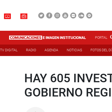
PORTAL
TV DIGITAL
RADIO
AGENDA
NOTICIAS
FOTOS DEL D
HAY 605 INVES
GOBIERNO REG