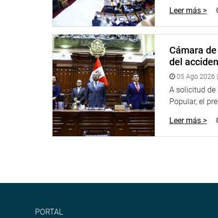
Leer más >
Facebook:
https://goo.gl/s5t7XN
Twitter:
https://goo.gl/iMywRR
YouTube:
https://goo.gl/VBXBNk
Cámara de 
del accide
Radio:
goo.gl/hMwTg1
fotografia.congreso.gob.pe
05 Ago 2026 |
A solicitud d
Popular, el pr
Leer más >
PORTAL