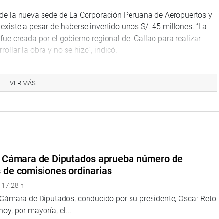
 de la nueva sede de La Corporación Peruana de Aeropuertos y
existe a pesar de haberse invertido unos S/. 45 millones. “La
fue creada por el gobierno regional del Callao para realizar
llar la obra y no se hizo”, indicó.
ucción de un sauna spa en el edificio del Cuartel General del
 mil soles del presupuesto que estaba destinado para hacer
VER MÁS
o estaban contemplados los casos vinculados con las empresas
ao se han identificado más de S/ 100 millones de soles en
 acciones.
a Cámara de Diputados aprueba número de
s de comisiones ordinarias
na web y redes sociales.
 17:28 h
a Cámara de Diputados, conducido por su presidente, Oscar Reto
 hoy, por mayoría, el...