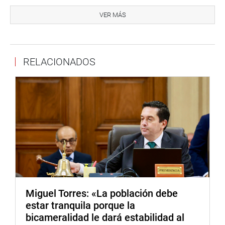
En el evento participaron los parlamentarios Gladys
Echaíz, Jorge Montoya y Rosangella Barbarán, así como
VER MÁS
el secretario general de la Comunidad Andina de
Naciones, el embajador peruano Gonzalo Gutiérrez Reinel,
además de autoridades diplomáticas.
RELACIONADOS
OFICINA DE COMUNICACIONES E IMAGEN
INSTITUCIONAL
Miguel Torres: «La población debe
estar tranquila porque la
bicameralidad le dará estabilidad al