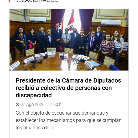
Finalmente, la congresista Susel Paredes sostuvo una
reunión virtual con representantes de APDAYC, SONIEM y
UNIMPRO para analizar los desafíos que plantea la
Presidente de la Cámara de Diputados
inteligencia artificial en el ámbito artístico. En dicho
recibió a colectivo de personas con
espacio destacó la necesidad de promover un marco
discapacidad
legal que proteja los derechos de los creadores y artistas,
garantizando al mismo tiempo el desarrollo tecnológico,
07 Ago 2026 | 17:50 h
la innovación y la difusión cultural.
Con el objeto de escuchar sus demandas y
establecer los mecanismos para que se cumplan
Estas acciones reflejan el compromiso de la Bancada
los alcances de la...
Bloque Democrático Popular con la representación
ciudadana, la defensa de los derechos fundamentales y la