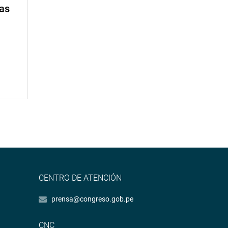
mas
CENTRO DE ATENCIÓN
prensa@congreso.gob.pe
CNC