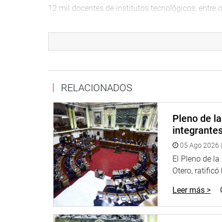
12 mil docentes de institutos tecnológicos, entre o
Para la seguridad ciudadana, se destinan 93 millo
continuidad de la operatividad del Ministerio Públ
En otras materias, 65 millones de soles para inve
Carabayllo y Ventanilla; y 57 millones de soles p
la CTS y la gratificación a los trabajadores bajo e
RELACIONADOS
CONGRESISTAS CUESTIONARON PROPORCIÓN 
Pleno de l
Durante el debate del proyecto de ley del crédito
integrante
preocupación por el criterio empleado y sentido de
05 Ago 2026 |
problemáticas de la población.
El Pleno de l
El parlamentario Arturo Alegría García (bancada F
Otero, ratificó
ministerios del Interior y Defensa para combatir la
Leer más >
En otro punto de su intervención, Alegría García p
presupuesto adicional, ello, con relación a los 15