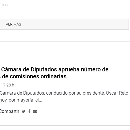
tros.
nes de soles; así como 54 millones de soles para la
ico.
VER MÁS
rsiones de agua y saneamiento en los distritos de Comas,
ara el cumplimiento de la Ley N.° 32563 que otorga el 100 % de
l régimen laboral 257 (CAS).
DE RECURSOS
a Cámara de Diputados aprueba número de
 suplementario, diversos parlamentarios expresaron su
s de comisiones ordinarias
 urgencia del Ejecutivo para atender las diversas
 17:28 h
a Cámara de Diputados, conducido por su presidente, Oscar Reto
P) consideró insuficiente los recursos asignados a los
 hoy, por mayoría, el...
 delincuencia y criminalidad.
Compartir
recisó que el Congreso de la República no ha solicitado
1 mil millones de soles que se le está asignando.