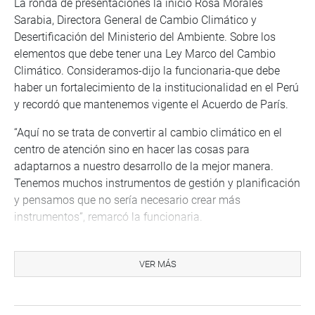
La ronda de presentaciones la inició Rosa Morales
Sarabia, Directora General de Cambio Climático y
Desertificación del Ministerio del Ambiente. Sobre los
elementos que debe tener una Ley Marco del Cambio
Climático. Consideramos-dijo la funcionaria-que debe
haber un fortalecimiento de la institucionalidad en el Perú
y recordó que mantenemos vigente el Acuerdo de París.
“Aquí no se trata de convertir al cambio climático en el
centro de atención sino en hacer las cosas para
adaptarnos a nuestro desarrollo de la mejor manera.
Tenemos muchos instrumentos de gestión y planificación
y pensamos que no sería necesario crear más
instrumentos”, remarcó la funcionaria.
Dijo que lo importante es tomar decisiones a futuro y para
ello consideró necesario la creación de una Comisión
VER MÁS
Multisectorial de Alto Nivel que pueda tomar decisiones a
largo plazo. En cuanto a la planificación del desarrollo
dijo que se requiere crear planes sectoriales de cambio