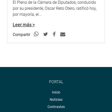
El Pleno de la Cámara de Diputados, conducido
organización, informó que se hizo un estudio actualizado
por su presidente, Oscar Reto Otero, ratificó hoy,
de la situación de los niños el cual arrojo que 9 de cada
por mayoría, el...
10 niños menores de 5 años en la cuenca del río Ene
padece de desnutrición crónica y consecuentemente de
Leer más >
anemia. Pidió q se forme una comisión de salud
intercultural.
Compartir
Al respecto la congresista Tania Pariona Tarqui (NP)
pidió que se invite al ministro de salud para que informe
sobre el estado de salud de la población indígena y las
políticas de salud intercultural que se proyecta panificar
hacia el 2021. (RMD)
PRENSA CONGRESO
PORTAL
17-10-17
Inicio
Noticias
Contrastes