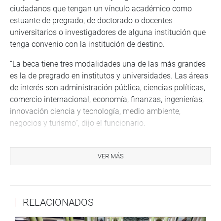
ciudadanos que tengan un vínculo académico como
estuante de pregrado, de doctorado o docentes
universitarios o investigadores de alguna institución que
tenga convenio con la institución de destino.
“La beca tiene tres modalidades una de las más grandes
es la de pregrado en institutos y universidades. Las áreas
de interés son administración pública, ciencias políticas,
comercio internacional, economía, finanzas, ingenierías,
innovación ciencia y tecnología, medio ambiente,
negocios y turismo”, dijo el funcionario.
Detalló que en las instituciones elegibles figuran
dieciocho universidades públicas, veintiocho
VER MÁS
universidades privadas, tres institutos o escuelas
públicas y ocho institutos o escuelas privadas y son
elegibles las instituciones licenciadas por la Sunedu o el
RELACIONADOS
Minedu, que cuenten con convenios o instrumentos de
cooperación vigente entre la institución de origen y la de