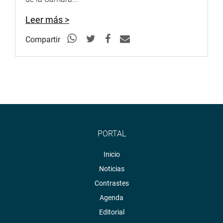
transformarnos en tecnología”, dijo el funcionario al
Leer más >
tiempo de anunciar la presentación de proyectos de ley
con ese objetivo para que más estudiantes de pre,
Compartir
posgrado y estudiantes que egresan de los colegios,
tengan accesibilidad a las becas.
OFICINA DE COMUNICACIONES
PORTAL
Inicio
Noticias
Contrastes
Agenda
Editorial