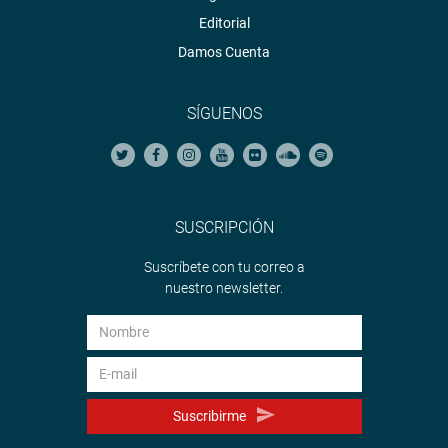
los trabajadores sindicalizados. Además, pidió dar
Editorial
prioridad a la vacuna universal gratuita para todos los
Damos Cuenta
trabajadores del país que en este momento están
desarrollando su labor.
SÍGUENOS
OFICINA DE COMUNICACIONES
SUSCRIPCIÓN
Suscríbete con tu correo a
nuestro newsletter.
Suscribirme