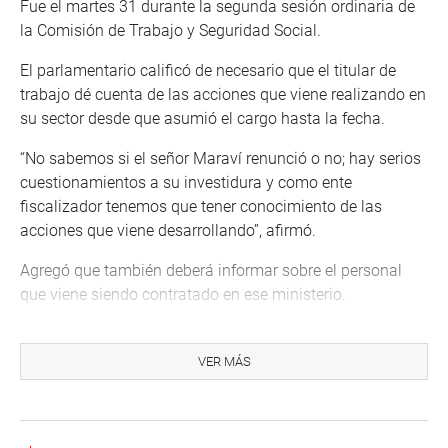
Fue el martes 31 durante la segunda sesión ordinaria de
la Comisión de Trabajo y Seguridad Social.
El parlamentario calificó de necesario que el titular de
trabajo dé cuenta de las acciones que viene realizando en
su sector desde que asumió el cargo hasta la fecha.
“No sabemos si el señor Maraví renunció o no; hay serios
cuestionamientos a su investidura y como ente
fiscalizador tenemos que tener conocimiento de las
acciones que viene desarrollando”, afirmó.
Agregó que también deberá informar sobre el personal
que viene siendo contratado en ese ministerio.
Por su parte, la parlamentaria Adriana Tudela Gutiérrez
(Avanza País) demandó citar a diversos especialistas
VER MÁS
previo al inicio del debate a fin de analizar el proyecto de
Ley N.º 018-2021, que reconoce beneficios laborales a los
trabajadores que realizan el servicio de reparto,