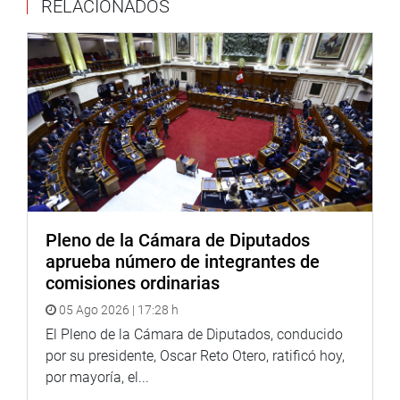
RELACIONADOS
mensajería y movilidad por medio de plataformas
digitales.
Propuso se invite a Ivo Gagliuffi Piercechi, expresidente de
Indecopi; Gustavo Rodríguez García, Magíster en
Propiedad Intelectual de la Universidad Austral, Argentina;
Alfredo Lindley-Russo, Magíster en Propiedad Intelectual y
Derecho de la Competencia por la PUCP, entre otros.
PROMOCIÓN DE DIÁLOGO CON TRABAJADORES
En otro momento, diversos congresistas coincidieron en
la necesidad de trabajar coordinadamente con los
Pleno de la Cámara de Diputados
trabajadores de los sindicatos del Perú a fin de mejorar su
aprueba número de integrantes de
situación laboral que por años aquejan. Los
comisiones ordinarias
planteamientos se hicieron luego de escuchar las
05 Ago 2026 | 17:28 h
principales demandas de los trabajadores de las
centrales nacionales de nuestro país.
El Pleno de la Cámara de Diputados, conducido
por su presidente, Oscar Reto Otero, ratificó hoy,
Los legisladores Jorge Marticorena y Jaime Quito
por mayoría, el...
Sarmiento (PL) coincidieron en que es necesario el