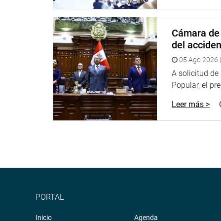
sentencias confirmadas en segunda instancia. La m
de CAFET.
Cámara de 
Respecto a acciones en el Hospital Daniel Alcides
del accide
funcionarios) se beneficiaron con un millón 200 mi
expediente técnico no lo hicieron.
05 Ago 2026 |
A solicitud d
En este caso hay sentencia por favorecer a una e
Popular, el pr
obstetricia.
Leer más >
En los casos de supervisiones realizadas para el
civiles e inhabilitación de funcionarios. Las sente
Carrión.
En el caso de CORPAC, se verificó que se evitaron
embargo, se entregaron 40 millones de soles más d
El legislador Marco Pichilingue expresó su preocu
PORTAL
que aún no se hayan ubicado, se reciclen en la ad
Inicio
«No es posible que el Callao se encuentre en esta
Agenda