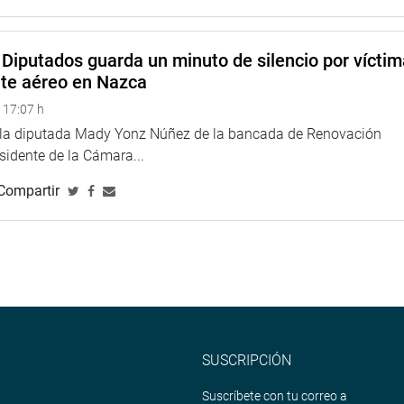
ayoría de ellas son de la esfera de funcionarios de dirección
Diputados guarda un minuto de silencio por vícti
 Carrión, se comprobó que los ejecutantes (algunos
nte aéreo en Nazca
l soles. A su vez, los profesionales que debieron ver el
 17:07 h
e la diputada Mady Yonz Núñez de la bancada de Renovación
mpresa para la implementación de servicios de cirugía y
esidente de la Cámara...
Compartir
 GORE, se han dictado penas de 7 y 9 años, más reparaciones
ncias condenatorias son por hechos ilícitos en el Hospital
 procesos de selección. Obras que nunca se ejecutaron, sin
el precio inicial.
pación, “porque es usual que este tipo de malos funcionarios,
SUSCRIPCIÓN
ministración pública”.
Suscríbete con tu correo a
 situación de atraso, sin un hospital adecuado cuando se ha