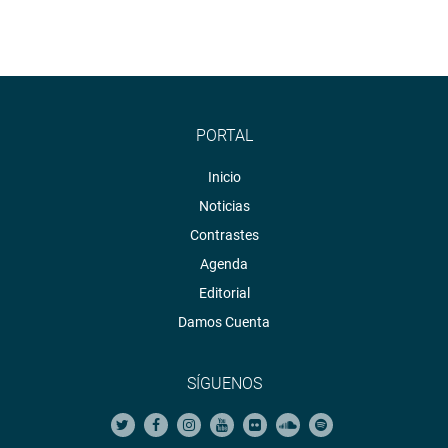
del Congreso.
15 DÍAS ÚTILES
Finalmente, la presidenta de la Comisión, Luciana León, informó
que tras la presencia del legislador Edwin Donayre, se procederá de
acuerdo a lo establecido en el artículo 16 del Reglamento del Congreso
PORTAL
“La Comisión de Levantamiento de Inmunidad Parlamentaria
Inicio
dictamina en un plazo máximo de quince días útiles, contados a partir
Noticias
del día siguiente de la realización de la sesión en la que se citó al
Contrastes
congresista denunciado para su defensa”, señala el cuerpo legal.
Agenda
Editorial
Damos Cuenta
PRENSA-CONGRESO
SÍGUENOS