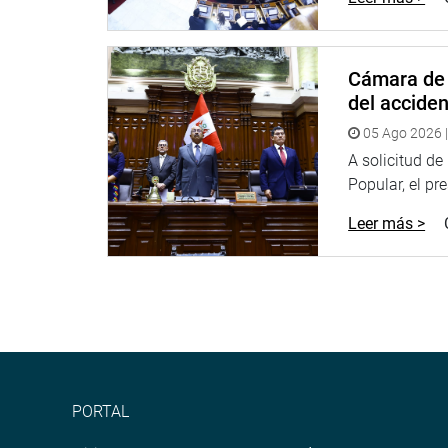
PRENSA CONGRESO
Cámara de 
del accide
05 Ago 2026 |
A solicitud d
Popular, el pr
Leer más >
PORTAL