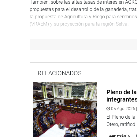
También, sobre las altas tasas de interés en AGRO
propuestas para el desarrollo de la ganadería, tra
la propuesta de Agricultura y Riego para sembríos 
(VRAEM) y su proyección para la región Selva.
Otro tema de interés que será tratado por el titul
prevención y mitigación de el fenómeno ‘El Niño’, 
Irrigaciones y su vínculo laboral actual.
La sesión se efectuará desde las 8.30 de la mañana
RELACIONADOS
A las 10 de la mañana habrá una mesa de trabajo s
Comisiones.
Pleno de l
A las 11 de la mañana, en la sala Gustavo Mohme
integrante
legisladora Sonia Echevarría Huamaní, para anunci
05 Ago 2026 |
Tours.
Paralelamente se realizará una exposición fotográ
El Pleno de l
A la misma hora se realizará la conferencia magis
Otero, ratificó
aeroportuarias en el sur peruano». Lugar: Sala «R
Leer más >