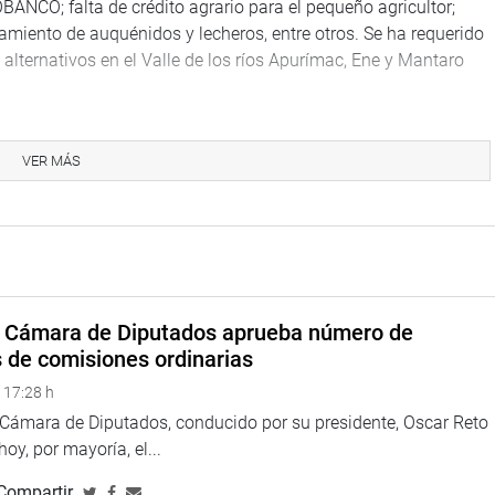
BANCO; falta de crédito agrario para el pequeño agricultor;
tamiento de auquénidos y lecheros, entre otros. Se ha requerido
alternativos en el Valle de los ríos Apurímac, Ene y Mantaro
ar de Agricultura son los gastos efectuados en las obras de
funcionarios que dirigieron el Programa Subsectorial de
VER MÁS
 en sala 1 del edificio Víctor Raúl Haya de la Torre.
obre el GLP en Loreto. En la Sala 5 del edificio de
a Cámara de Diputados aprueba número de
, ofecerá una conferencia de prensa convocada por la
s de comisiones ordinarias
ar el festival ecoturístico XI Chaccu de Vicuñas y IV Rural
 17:28 h
fica en la Sala Luna Pizarro.
a Cámara de Diputados, conducido por su presidente, Oscar Reto
tral «Nuevas políticas de modernización de estructuras
 hoy, por mayoría, el...
aúl Porras Barrenechea».
Compartir