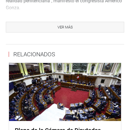
realidad penitenciaria”, manifestó el congresista Américo
Gonza.
Refirió que viene trabajando para retomar la propuesta
legislativa, para que los trabajadores penitenciarios
VER MÁS
puedan tener un régimen especial de trabajo, así como la
presentación de una iniciativa de ley para que los presos
puedan trabajar y contribuir a reducir los millones de
RELACIONADOS
soles que gasta el Estado, en atender sus necesidades
mientras cumplen sus condenas. De igual forma, señaló
la necesidad de mejorar el sistema penitenciario en el
país, y los reconocimientos laborales de sus trabajadores.
En la segunda parte del evento, su colega parlamentario
Flavio Cruz Mamani (PL), también participó de la reunión
resaltando el rol de los trabajadores penitenciarios y la
necesidad de reconocer sus derechos laborales que les
permitan mejorar su calidad de vida y la de sus
familiares.