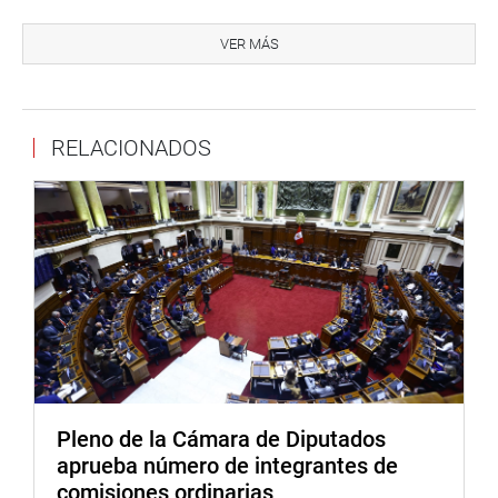
En materia tributaria, la propuesta fortalece los incentivos
para las empresas auspiciadoras, elevando el límite de
VER MÁS
deducción del Impuesto a la Renta del 10 % al 15 % de la
renta neta de la tercera categoría.
Por su parte, la congresista Diana González (bancada
RELACIONADOS
Avanza País), autora del proyecto de ley, señaló que el
actual régimen de mecenazgo deportivo no ha logrado
los resultados esperados debido a la excesiva carga
burocrática que enfrentan los deportistas y potenciales
auspiciadores. Explicó que su propuesta nació con el
objetivo de reemplazar procedimientos rígidos y
demorados por mecanismos más ágiles y eficientes,
permitiendo que el apoyo llegue oportunamente a quienes
representan al país en competencias nacionales e
internacionales.
Pleno de la Cámara de Diputados
La aprobación de esta iniciativa representa una apuesta
aprueba número de integrantes de
concreta por nuestros deportistas y paradeportistas,
comisiones ordinarias