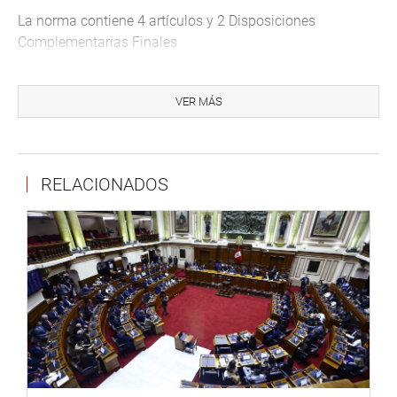
La norma contiene 4 artículos y 2 Disposiciones
Complementarias Finales
El tercer artículo “constituye como pliego presupuestal y
se autoriza al Ministerio de Economía y Finanzas para
VER MÁS
que transfiera las partidas presupuestarias con cargo al
presupuesto institucional del Pliego 10 Ministerio de
Educación”.
RELACIONADOS
En el cuarto artículo establece las facultades de Ingeniería
y Tecnología; de Ciencias de la Salud; de Ciencias
Económicas y Sociales; de Zootecnia y Medicina
Veterinaria; y de Turismo y Hotelería.
Asimismo, se define que “la Universidad Nacional Alto
Huallaga (UNAHUA) puede ampliar su oferta educativa de
acuerdo con las necesidades locales, departamentales y
nacionales, de conformidad con exigencias de calidad
universitaria establecidas por ley”.