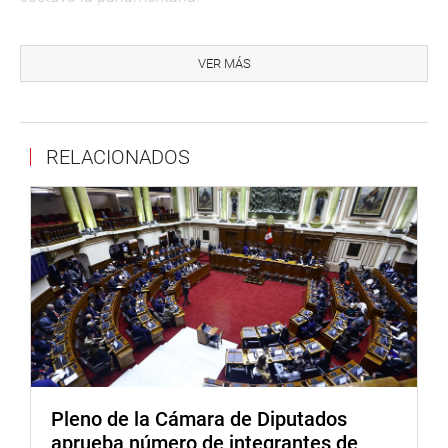
La propuesta establece que las IAFAS financiarán de
manera expresa la atención integral del personal militar y
VER MÁS
policial, incorporando como beneficiario directo al
personal de tropa. Además, dispone que el incremento del
aporte estatal permita mejorar los servicios médicos
RELACIONADOS
existentes y desarrollar unidades especializadas de
atención para responder a situaciones de enfermedad,
accidentes y misiones de riesgo.
Durante el debate, el vicepresidente de la Comisión de
Presupuesto y Cuenta General de la República,
congresista Edwin Martínez Talavera (bancada AP),
resaltó que la propuesta corrige una omisión normativa
que mantenía al personal de tropa fuera de la cobertura
expresa del sistema de financiamiento de salud, pese a
ser uno de los sectores más expuestos a riesgos físicos y
psicológicos.
Pleno de la Cámara de Diputados
aprueba número de integrantes de