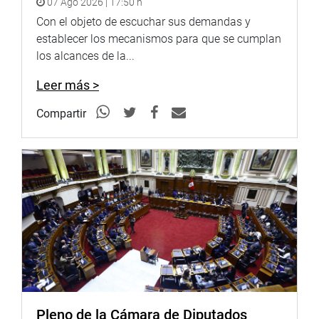
07 Ago 2026 | 17:50 h
más importantes de nuestra cultura y de nuestra fe. Cada
Con el objeto de escuchar sus demandas y
año congrega a miles de personas que regresan desde
establecer los mecanismos para que se cumplan
distintas partes del Perú y del mundo para reencontrarse
los alcances de la...
con sus raíces”, expresó.
Leer más >
OFICINA DE COMUNICACIONES E IMAGEN
INSTITUCIONAL
Compartir
Pleno de la Cámara de Diputados