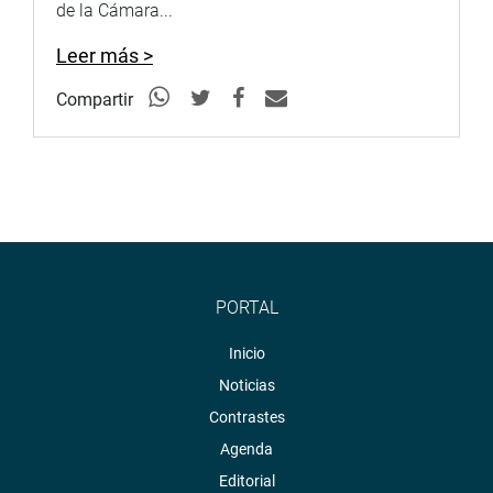
PRENSA CONGRESO
de la Cámara...
Leer más >
Compartir
PORTAL
Inicio
Noticias
Contrastes
Agenda
Editorial