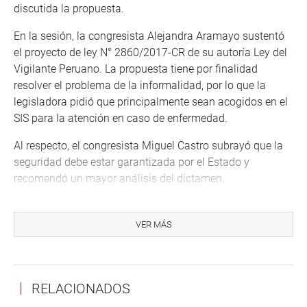
discutida la propuesta.
En la sesión, la congresista Alejandra Aramayo sustentó
el proyecto de ley N° 2860/2017-CR de su autoría Ley del
Vigilante Peruano. La propuesta tiene por finalidad
resolver el problema de la informalidad, por lo que la
legisladora pidió que principalmente sean acogidos en el
SIS para la atención en caso de enfermedad.
Al respecto, el congresista Miguel Castro subrayó que la
seguridad debe estar garantizada por el Estado y
recomendó un mayor análisis del dictamen.
El congresista Jorge Del Castillo, presidente de la
Comisión de Defensa Nacional, planteó que el dictamen
VER MÁS
del proyecto de ley del vigilante peruano retorne a la
secretaria técnica de la comisión para un mayor análisis.
Sin embargo, coincidió con varios legisladores en que es
RELACIONADOS
un sector que requiere protección y que necesitan tener un
trabajo digno.