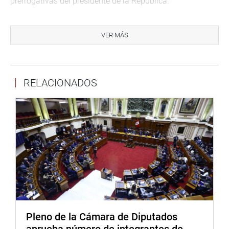
prerrogativas del presidente de la República:
“Hay que respetar el voto de la gente, y no se puede estar
adelantando una vacancia cuando hay problemas vitales
VER MÁS
que atender al país”, consideró.
Durante el debate, los parlamentarios Ilich López Ureña,
Luis Aragón Carreño y Pedro Martínez Talavera (AP)
RELACIONADOS
refirieron que los temas de censuras, vacancias y otros
tipos de crisis política contravienen con la miseria
económica y el rebrote de la pandemia.
“Aquí, necesitamos consenso. Los productos encarecen.
No discutamos temas insulsos. Vamos por el progreso”,
manifestó.
Por su parte, el legislador Germán Tacuri Valdivia (PL)
refirió no estar de acuerdo con la moción, y pidió que se
priorice la gobernabilidad.
Pleno de la Cámara de Diputados
A su vez, su colega, Wilmar Elera García (SP-PM),
aprueba número de integrantes de