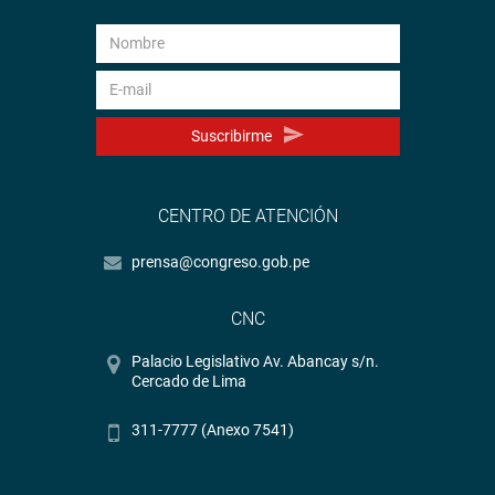
terrorismo, narcotráfico, lavado de activos, entre otros
aspectos, considerando también la idoneidad técnica y
moral.
“Solo queremos exhortar al presidente de la República que
tenga en cuenta los requisitos básicos para los
Suscribirme
nombramientos de las actuales autoridades del Poder
Ejecutivo”, concluyó.
CENTRO DE ATENCIÓN
Al término del debate, el Pleno del Congreso dejo sin
efecto la moción con 61 votos en contra, 47 a favor y 6
prensa@congreso.gob.pe
abstenciones.
CNC
OFICINA DE COMUNICACIONES
Palacio Legislativo Av. Abancay s/n.
Cercado de Lima
311-7777 (Anexo 7541)