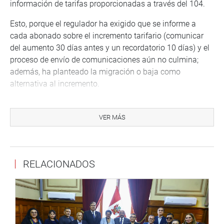
información de tarifas proporcionadas a través del 104.
Esto, porque el regulador ha exigido que se informe a
cada abonado sobre el incremento tarifario (comunicar
del aumento 30 días antes y un recordatorio 10 días) y el
proceso de envío de comunicaciones aún no culmina;
además, ha planteado la migración o baja como
alternativa al incremento.
La empresa, señaló, debe indicar los tres planes más
económicos a los que puede migrar, en el caso de que no
VER MÁS
acepte el incremento de la tarifa. Para ello se ha ordenado
que Telefónica reporte diariamente todas las solicitudes
de baja y migración (presentadas a través de los distintos
RELACIONADOS
canales de atención) y las ordenes de ejecución, para
evaluación de cumplimiento de plazos.
Se evalúa permanentemente la funcionalidad que permite
presentar las solicitudes de baja y migración en el
aplicación móvil y la página web de Telefónica.