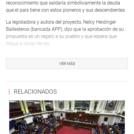
reconocimiento que saldaría simbólicamente la deuda
que el país tiene con estos pioneros y sus descendientes.
La legisladora y autora del proyecto, Nelcy Heidinger
Ballesteros (bancada APP), dijo que la aprobación de su
propuesta es un regalo a su pueblo y que espera que
llegue a rango de ley.
“Es un regalo para mi pueblo espero llegar al rango de ley,
los centros poblados han salido adelante en la selva
VER MÁS
central con su artesanía y ganadería con sus propios
medios ye esfuerzos”, señaló.
La iniciativa fue exonerada de segunda votación con 102
RELACIONADOS
votos a favor, cero en contra y una abstención.
OFICINA DE COMUNICACIONES E IMAGEN
INSTITUCIONAL