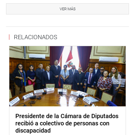
«Se recomienda una coordinación con las entidades del
Poder Ejecutivo y sus instancias regionales para que esta
VER MÁS
norma sea útil y efectiva y se pueda ahondar sobre el
tema de la focalización a partir de un diagnóstico
territorial. En ese sentido, la focalización de instituciones
RELACIONADOS
educativas del nivel secundario con formación técnica
debe responder más bien a criterios territoriales, es decir,
a las capacidades y potencialidades endógenas de cada
jurisdicción, asegurando una oferta articulada con las
demandas del sector productivo y garantizando la
disponibilidad de recursos humanos y materiales
necesarios para el desarrollo de los aprendizajes
correspondientes», expresó.
OFICINA DE COMUNICACIONES
Presidente de la Cámara de Diputados
recibió a colectivo de personas con
discapacidad