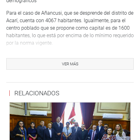
demográficos
Para el caso de Añancusi, que se desprende del distrito de
Acarí, cuenta con 4067 habitantes. Igualmente, para el
centro poblado que se propone como capital es de 1600
habitantes, lo que está por encima de lo mínimo requerido
por la norma vigente.
La propuesta, dijo, tiene opinión positiva del Gobierno
Regional de Huancavelica y de la Municipalidad Distrital
VER MÁS
de Acoria. Se trata de un pueblo que “tiene la urgencia de
mejorar su calidad de vida y potenciar su desarrollo, por
lo que es necesario que se convierta en distrito”.
RELACIONADOS
En el caso de Patay Rondos, su ámbito propuesto está
dentro del distrito de Marías, provincia de Dos de Mayo,
en Huánuco. “Cuenta con una posición estratégica en la
zona del valle del Alto Huallaga, ya que se encuentra a
una distancia equidistante” a los distritos de Monzón de
Santa María del Valle, lo que posibilita la proyección de la