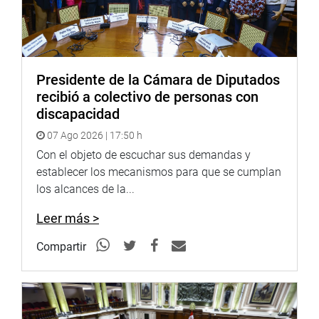
construcción de una carretera.
Patay Rodos cuenta con una población de 3831
habitantes, lo que sobrepasa los niveles mínimos para la
creación de un distrito en la sierra del Perú; la capital del
Presidente de la Cámara de Diputados
futuro distrito tiene una población mayor a 1500
recibió a colectivo de personas con
habitantes, y tiene acceso por vías carrozables y
discapacidad
afirmadas con todos los caseríos inmersos en la
07 Ago 2026 | 17:50 h
propuesta.
Con el objeto de escuchar sus demandas y
OFICINA DE COMUNICACIONES
establecer los mecanismos para que se cumplan
los alcances de la...
Leer más >
Compartir