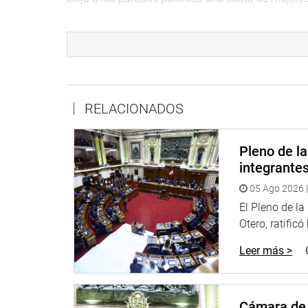
El foro contó con la participación de representa
las mujeres en la política peruana, quienes agrade
RELACIONADOS
CENTRO DE NOTICIAS
Pleno de l
PRENSA-CONGRESO 23-08-19
integrante
05 Ago 2026 |
Puede encontrar más información en nuestra pági
El Pleno de l
Otero, ratificó
Heraldo: goo.gl/Ty5Tto
Leer más >
Portal:
http://www.congreso.gob.pe/
Facebook:
https://goo.gl/s5t7XN
Cámara de 