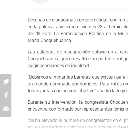
Decenas de ciudadanas comprometidas con romper 
en la política, asistieron el viernes 23 al hemicic
del “III Foro: La Participación Política de la Mu
María Choquehuanca.
Las palabras de inauguración estuvieron a car
Choquehuanca, quien resaltó el importante rol que
exigir condiciones de igualdad.
“Debemos eliminar las barreras que existen para la
un mundo dominado por hombres. Para mí es muy
todas juntas con un solo objetivo” añadió la legis
Durante su intervención, la congresista Choque
encuentra conformado por representantes femenina
“Se ha elevado el número de congresistas en el p
exija a los partidos políticos una cuota de mujere