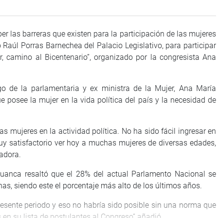
las barreras que existen para la participación de las mujeres
lo Raúl Porras Barnechea del Palacio Legislativo, para participar
jer, camino al Bicentenario”, organizado por la congresista Ana
go de la parlamentaria y ex ministra de la Mujer, Ana María
 posee la mujer en la vida política del país y la necesidad de
s mujeres en la actividad política. No ha sido fácil ingresar en
 satisfactorio ver hoy a muchas mujeres de diversas edades,
ladora.
huanca resaltó que el 28% del actual Parlamento Nacional se
s, siendo este el porcentaje más alto de los últimos años.
resente periodo y eso no habría sido posible sin una norma que
s en su lista de postulantes al Congreso” añadió.