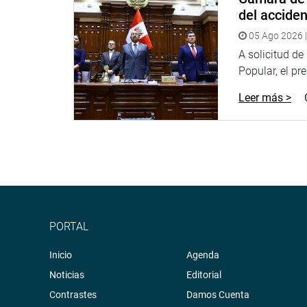
Twitter:https://goo.gl/iMywRR
del accide
YouTube:
https://goo.gl/VBXBNk
05 Ago 2026 |
A solicitud d
Radio: goo.gl/hMwTg1
Popular, el pr
fotografia.congreso.gob.pe
Leer más >
PORTAL
Inicio
Agenda
Noticias
Editorial
Contrastes
Damos Cuenta