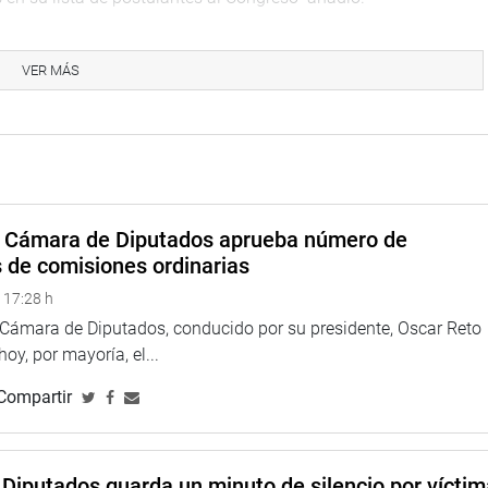
ntes de diversos organismos comprometidos con el incentivo de
cieron a la congresista por la organización del evento.
VER MÁS
a Cámara de Diputados aprueba número de
s de comisiones ordinarias
 17:28 h
na web y redes sociales.
a Cámara de Diputados, conducido por su presidente, Oscar Reto
 hoy, por mayoría, el...
Compartir
Diputados guarda un minuto de silencio por vícti