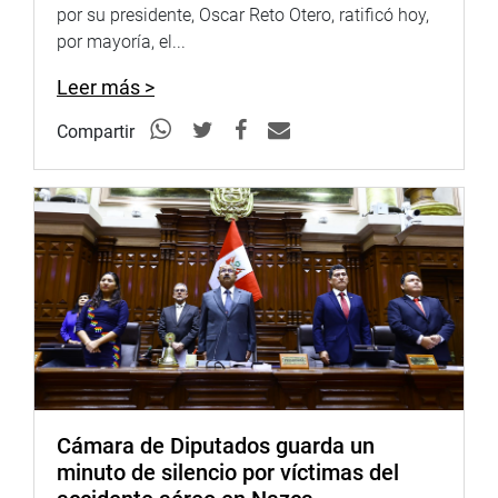
por su presidente, Oscar Reto Otero, ratificó hoy,
Finalmente, es importante señalar que la propuesta fue
por mayoría, el...
aprobada en primera votación el 27 de diciembre de 2024
en la Comisión Permanente.
Leer más >
OFICINA DE COMUNICACIONES E IMAGEN
Compartir
INSTITUCIONAL
Cámara de Diputados guarda un
minuto de silencio por víctimas del