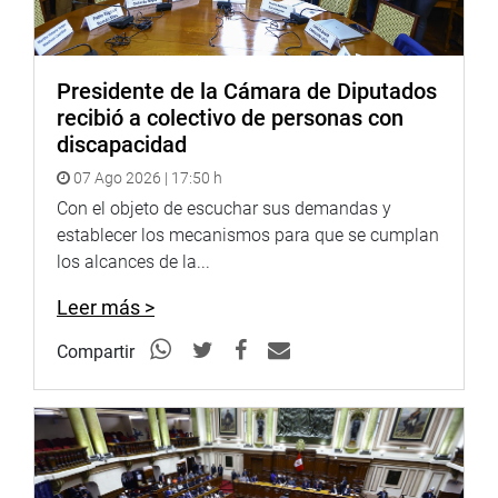
coordinación entre las entidades involucradas y
garantizar una adecuada planificación financiera, con el
objetivo de hacer realidad una de las obras de
infraestructura más importantes para el desarrollo
Presidente de la Cámara de Diputados
nacional.
recibió a colectivo de personas con
discapacidad
OFICINA DE COMUNICACIONES E IMAGEN
07 Ago 2026 | 17:50 h
INSTITUCIONAL
Con el objeto de escuchar sus demandas y
establecer los mecanismos para que se cumplan
los alcances de la...
Leer más >
Compartir