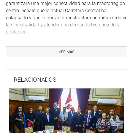
garantizará una mejor conectividad para la macrorregión
centro. Señaló que la actual Carretera Central ha
colapsado y que la nueva infraestructura permitirá reducir
la siniestralidad y atender una demanda histórica de la
población.
Durante el debate, diversos parlamentarios expresaron su
respaldo al dictamen. El congresista Waldemar Cerrón
VER MÁS
(bancada Perú Libre) destacó que el Congreso no
abandonará a la macrorregión centro y remarcó que la
nueva carretera representa un reto nacional para impulsar
RELACIONADOS
el crecimiento con equidad y justicia. A su turno, el
congresista Ilich López sostuvo que la Nueva Carretera
Central es la obra vial más importante del país, al
considerar que fortalecerá el desarrollo económico y la
integración territorial del Perú.
La norma aprobada establece mecanismos especiales
para asegurar la continuidad del proyecto, fortalecer la