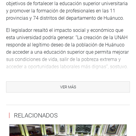
objetivos de fortalecer la educación superior universitaria
y promover la formación de profesionales en las 11
provincias y 74 distritos del departamento de Huánuco.
El legislador resaltó el impacto social y económico que
esta universidad podría generar. “La creación de la UNAH
responde al legítimo deseo de la población de Huánuco
de acceder a una educación superior que permita mejorar
sus condiciones de vida, salir de la pobreza extrema y
acceder a oportunidades laborales más dignas”, sostuvo.
Por su parte, la congresista Noelia Herrera Medina (RP),
autora del proyecto de ley, resaltó la urgente necesidad de
VER MÁS
ampliar la oferta educativa en Huánuco. Señaló que la
región cuenta con solo dos universidades para atender a
una población estudiantil de aproximadamente 860 mil
RELACIONADOS
jóvenes, lo que resulta claramente insuficiente.
“Se han realizado coordinaciones con las autoridades
locales, regionales y la población interesada para