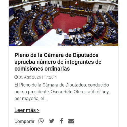
garantizar la viabilidad del proyecto. Esta universidad no
solo beneficiará a los estudiantes, sino que también
contribuirá al desarrollo integral de la región”, afirmó
Herrera Medina.
Cabe indicar que el dictamen del proyecto de ley también
contempla una participación articulada entre el Gobierno
Regional de Huánuco y la Municipalidad Provincial de
Pleno de la Cámara de Diputados
Huánuco, para priorizar las acciones necesarias que
aprueba número de integrantes de
permitan la pronta implementación y funcionamiento de
comisiones ordinarias
la universidad.
05 Ago 2026 | 17:28 h
OFICINA DE COMUNICACIONES E IMAGEN
El Pleno de la Cámara de Diputados, conducido
INSTITUCIONAL
por su presidente, Oscar Reto Otero, ratificó hoy,
por mayoría, el...
Leer más >
Compartir