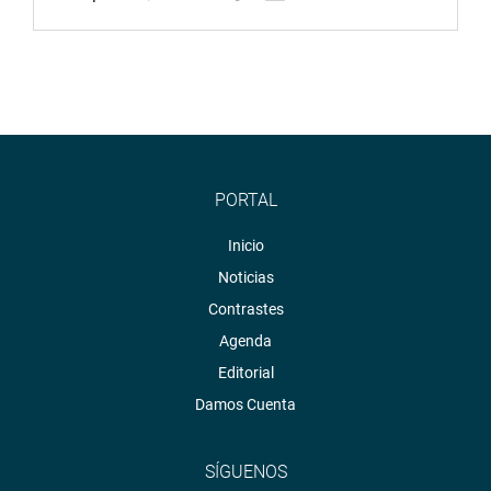
Kamiche Morante (CD-JP) anunciaron su apoyo a la
referida iniciativa, mientras que los legisladores Diego
Bazán (Avanza País) y Hernando Guerra García (FP)
incidieron en la necesidad de mejorar el estudio del
proyecto de ley para no colisionar con el mercado
energético, los costos y las normas legales vigentes.
OFICINA DE COMUNICACIONES
PORTAL
Inicio
Noticias
Contrastes
Agenda
Editorial
Damos Cuenta
SÍGUENOS