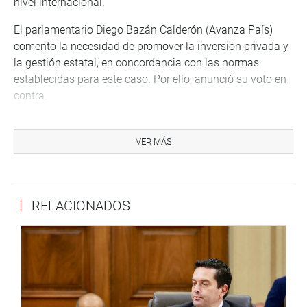
nivel internacional.
El parlamentario Diego Bazán Calderón (Avanza País)
comentó la necesidad de promover la inversión privada y
la gestión estatal, en concordancia con las normas
establecidas para este caso. Por ello, anunció su voto en
contra.
Su colega Segundo Montalvo Cubas (PL) señaló la
importancia de proteger y desarrollar la explotación del
VER MÁS
litio en el país. Los congresistas Jorge Coayla Juárez (PB)
y Alfredo Pariona Sinche (PL) también dieron a conocer su
apoyo a la propuesta.
RELACIONADOS
En tanto, Segundo Quiroz Barboza (BM) dio a conocer su
preocupación por los sucesos acaecidos en una mina en
Arequipa, donde fallecieron 27 trabajadores. Por eso,
solicitó que se cite al ministro de Energía y Minas para
que informe sobre la minería ilegal y los hechos ocurridos
en dicha región.