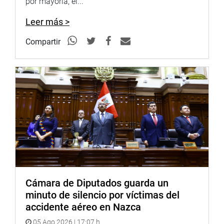
por mayoría, el...
máximo apoyo a la Policía Nacional del Perú y sus
integrantes.
Leer más >
OFICINA DE COMUNICACIONES E IMAGEN
Compartir
INSTITUCIONAL
Cámara de Diputados guarda un
minuto de silencio por víctimas del
accidente aéreo en Nazca
05 Ago 2026 | 17:07 h