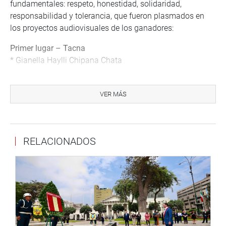
fundamentales: respeto, honestidad, solidaridad,
responsabilidad y tolerancia, que fueron plasmados en
los proyectos audiovisuales de los ganadores:
Primer lugar – Tacna
* Gianella Haylli Chipana Chata
Segundo lugar – La Libertad
* Sara Valentina Zapata Pupuche
VER MÁS
* Ximena Dalila Meléndez Delgado
* Rafaella Muñoz Adanaque
Tercer lugar – Lima
RELACIONADOS
* Nicolás Boza Núñez
OFICINA DE COMUNICACIONES E IMAGEN
INSTITUCIONAL