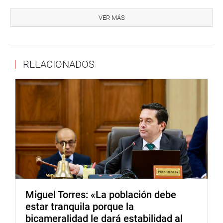
“En ese sentido”, continuó, “estamos de acuerdo con los
proyectos de ley; y, para ello, es necesario: uno,
VER MÁS
integrarlas; dos, ya se aprobó por el Pleno la ley que
desarrolla que todo el problema de las declaratorias
juradas de intereses. Entonces, sería conveniente que
RELACIONADOS
estas iniciativas sean actualizadas”.
“Un tema adicional”, indicó, “y quizá sea un tema
fundamental es la definición del ámbito: qué cosa es el
sector. Y seguramente allí se van a presentar muchas
situaciones concretas que alguien debe resolver, porque
evidentemente la norma nunca va a ser perfecta. Y la
realidad es muy dinámica”.
Finalizó esta parte de su alocución con el ofrecimiento de
colaborar con el equipo de asesores para elaborar,
conjuntamente, un dictamen con las características
Miguel Torres: «La población debe
propuestas: integral, con la norma aprobada la semana
estar tranquila porque la
pasada, que derogue la ley anterior y que se obtenga un
bicameralidad le dará estabilidad al