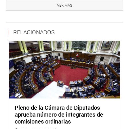
475 años, San Marcos ha consolidado una misión
VER MÁS
orientada a promover conocimiento, empleabilidad y
desarrollo nacional. Además, destacó que la educación
constituye una condición indispensable para el progreso
RELACIONADOS
de los pueblos.
“Un país sin educación es un país sin desarrollo. Un país
sin cultura no puede avanzar”, afirmó la rectora.
En la ceremonia también participaron el segundo y tercer
vicepresidente del Congreso, Waldemar Cerrón e Ilich
López, respectivamente; congresistas de distintas
bancadas y autoridades de la Universidad Nacional
Mayor de San Marcos.
OFICINA DE COMUNICACIONES E IMAGEN
Pleno de la Cámara de Diputados
INSTITUCIONAL
aprueba número de integrantes de
comisiones ordinarias