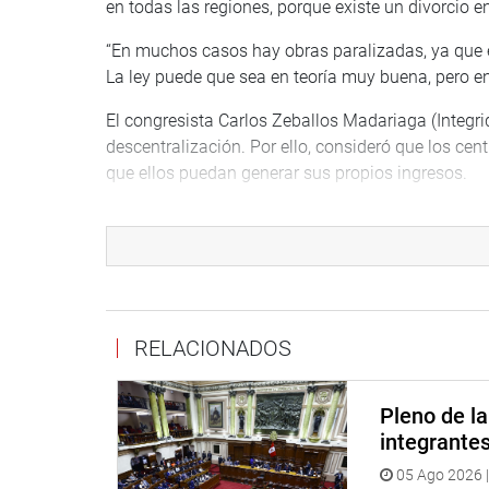
en todas las regiones, porque existe un divorcio en
“En muchos casos hay obras paralizadas, ya que el
La ley puede que sea en teoría muy buena, pero en 
El congresista Carlos Zeballos Madariaga (Integri
descentralización. Por ello, consideró que los cen
que ellos puedan generar sus propios ingresos.
Mientras que el congresista, Hamlet Echevarría Ro
del titular de la PCM, por llegar hasta el último ri
Por el contrario, la presidenta de dicha Comisión
manifestó su total preocupación con referencia a l
municipalidades rurales y cuestionó el trabajo es
RELACIONADOS
“No hay una descentralización del Ministerio de 
por la corrupción en gestiones anteriores, por es
Pleno de l
obras, a fin de que podamos someterlas a un proce
integrante
05 Ago 2026 |
OFICINA DE COMUNICACIONES