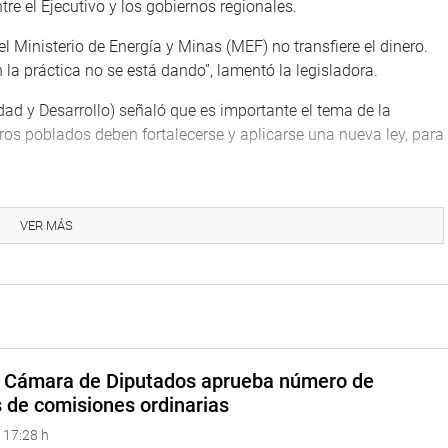
tre el Ejecutivo y los gobiernos regionales.
 Ministerio de Energía y Minas (MEF) no transfiere el dinero.
la práctica no se está dando”, lamentó la legisladora.
dad y Desarrollo) señaló que es importante el tema de la
tros poblados deben fortalecerse y aplicarse una nueva ley, para
dríguez (Perú Democrático) mostró su total respaldo al trabajo
ncón de nuestro país.
VER MÁS
 de Descentralización, Diana Gonzales Delgado (Avanza País),
a tercerización de labores por falta de presupuesto en las
tá que está haciendo la PCM respecto a este tema.
Economía y Finanzas; son mil ochocientas obras paralizadas
o hemos presentado un proyecto de ley para destrabar estas
a Cámara de Diputados aprueba número de
so de licitación para su conclusión”, puntualizó Aníbal Torres.
s de comisiones ordinarias
 17:28 h