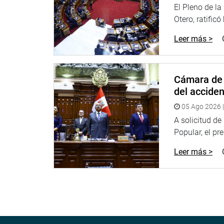
El Pleno de l
Otero, ratificó
Leer más >
Cámara de 
del accide
05 Ago 2026 |
A solicitud d
Popular, el pr
Leer más >