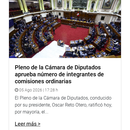
CAJAMARCA
En tanto, el 23 de junio, Moisés González Cruz (NC)
sostuvo una reunión con los miembros del comité gestor
para la creación del distrito Morro Solar, en la provincia de
Jaén, donde felicitó el esfuerzo en conjunto con la
población para que este proyecto sea una realidad.
Pleno de la Cámara de Diputados
aprueba número de integrantes de
comisiones ordinarias
05 Ago 2026 | 17:28 h
El Pleno de la Cámara de Diputados, conducido
por su presidente, Oscar Reto Otero, ratificó hoy,
por mayoría, el...
Leer más >