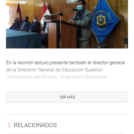
En la reunión estuvo presente también el director general
de la Dirección General de Educación Superior
Universitaria del Minedu, Jorge Mori Valenzuela.
Luego el 24 de junio, se reunió con la gerente de
Infraestructura del Gobierno Regional de Puno, Narda
VER MÁS
Castillo, y los dirigentes de San Antonio de Putina, con el
objetivo de tratar el tema de viabilización definitiva del
hospital provincial. En la cita, la funcionaria regional se
RELACIONADOS
comprometió en la culminación del saneamiento
administrativo de dicho proyecto.