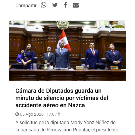
Compartir
“Esperamos en adelante contar con la voluntad política
del Poder Ejecutivo para la demarcación territorial
correspondiente ahora que se cuenta con el marco
jurídico”, sostuvo el legislador de Nueva Constitución.
OFICINA DE COMUNICACIONES
Cámara de Diputados guarda un
minuto de silencio por víctimas del
accidente aéreo en Nazca
05 Ago 2026 | 17:07 h
A solicitud de la diputada Mady Yonz Núñez de
la bancada de Renovación Popular, el presidente