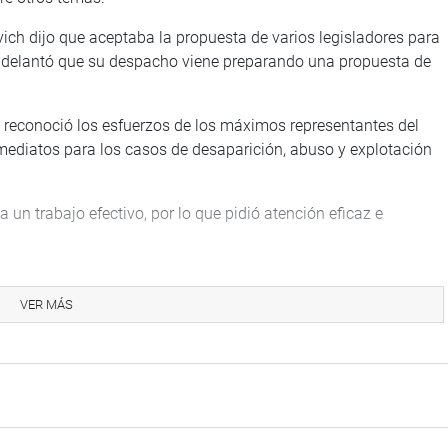
vich dijo que aceptaba la propuesta de varios legisladores para
 adelantó que su despacho viene preparando una propuesta de
reconoció los esfuerzos de los máximos representantes del
nmediatos para los casos de desaparición, abuso y explotación
 un trabajo efectivo, por lo que pidió atención eficaz e
JPP), solicitó una reunión con el presidente de la Junta de
 lucha contra la violencia a la mujer.
VER MÁS
ó una mejor atención a los niños y adolescentes en los centros
nsideración ni respeto, poniendo en grave riesgo su estado
 (APP), reclamó por los casos en contra del arraigo familiar,