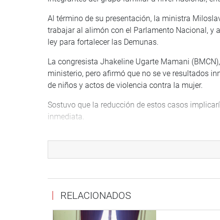
Al término de su presentación, la ministra Milosla
trabajar al alimón con el Parlamento Nacional, y
ley para fortalecer las Demunas.
La congresista Jhakeline Ugarte Mamani (BMCN), 
ministerio, pero afirmó que no se ve resultados i
de niños y actos de violencia contra la mujer.
Sostuvo que la reducción de estos casos implicaría
inmediata.
Por su lado, la congresista Ruth Luque Ibarra (CD-
Fiscales del Cusco para fortalecer el sistema en la
La congresista Kita Alcarraz Agüero (SP), demand
de rehabilitación, quienes son movilizados sin co
físico y psicológico.
RELACIONADOS
Por su parte, la legisladora Magaly Ruiz Rodríguez