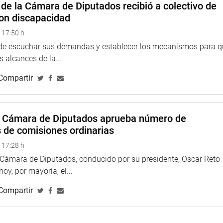
ca, mientras su familia reside en Lima.
de la Cámara de Diputados recibió a colectivo de
on discapacidad
zando labores de articulación , prevención y atención en la
 17:50 h
egrantes del grupo familiar, a través de la Comisión
 de escuchar sus demandas y establecer los mecanismos para 
 alcances de la...
icular esfuerzos con la Defensoría del Pueblo, el Ministerio
Compartir
entificar problemas y los servicios que se requieren.
 Elizabeth Medina Hermosilla (BMCN), también indagó sobre la
uación de vulnerabilidad en albergues para personas con
a Cámara de Diputados aprueba número de
s casos de menores enviados a centros como el “Centro de
s de comisiones ordinarias
“Centro Imanol”, o el “Centro de Rehabilitación Vitale 2”.
 17:28 h
esos casos ocurrieron en el 2017 y 2019, y el de Vitale 2 en el
a Cámara de Diputados, conducido por su presidente, Oscar Reto
ció el primer caso de violencia.
 hoy, por mayoría, el...
os fue por la falta temporal de un espacio para los
Compartir
a su atención en un centro de rehabilitación. Señaló que se