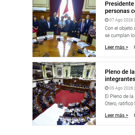
como en el caso de un niño que fue trasladado a I
Presidente 
personas c
Miloslavich Túpac dijo que en su sector está reali
07 Ago 2026 |
lucha contra la violencia a las mujeres y a los int
Multisectorial de alto Nivel (CMAN).
Con el objeto
se cumplan los
De igual manera, dijo que está trabajando para art
Leer más >
Público y organizaciones sociales y civiles para id
La comisión, que es presidida por la congresista
reclusión por parte del Estado de menores en sit
Pleno de l
adicción a las drogas; con especial énfasis de lo
integrante
Rehabilitación Restaurando Vidas Jehová Jireh”, el 
05 Ago 2026 |
Sobre el particular, la ministra dijo que varios de 
El Pleno de l
2022, y que fueron reubicados una vez que se cono
Otero, ratificó
La razón por la que fueron ubicados en esos centr
Leer más >
adolescentes y porque un dispositivo legal permití
tomaron las medidas correctivas.