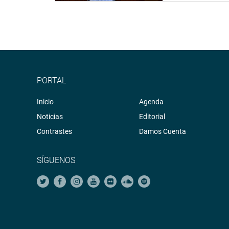
“En dicha reunión, explicamos la importancia par
contar con el saneamiento y titulación de sus predi
AREQUIPA
Por su parte, la congresista arequipeña Diana Go
Arequipa, junto a la consejera regional de Cayll
PORTAL
situación actual de este importante centro educati
Inicio
Agenda
“Hemos sido informados de los problemas que pr
Noticias
Editorial
los diferentes requerimientos que necesitan ser at
Contrastes
Damos Cuenta
Antes, participó como coordinadora del Grupo Mul
Descentralizada desarrollada en Islay – Matarani,
SÍGUENOS
problemática de la región Arequipa y la situación 
Matarani – Arequipa – Yura – Patahuasi.