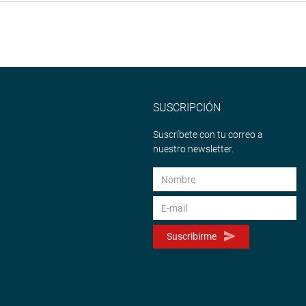
a los más de 600 habitantes de la jurisdicción para que puedan
os”, dijo.
nzales Delgado visitó el Colegio de Alto Rendimiento (COAR) de
oma, Yesenia Choquehuanca Cruz, para conocer sobre la
SUSCRIPCIÓN
vo de la región.
Suscríbete con tu correo a
esentan los alumnos para desempeñarse en sus actividades y
nuestro newsletter.
endidos”, dijo la parlamentaria.
tipartidario Región Arequipa en la Audiencia Pública
 a fin de conversar, conocer y encontrar caminos respecto a la
del muelle pesquero junto a la situación de la carretera
Suscribirme