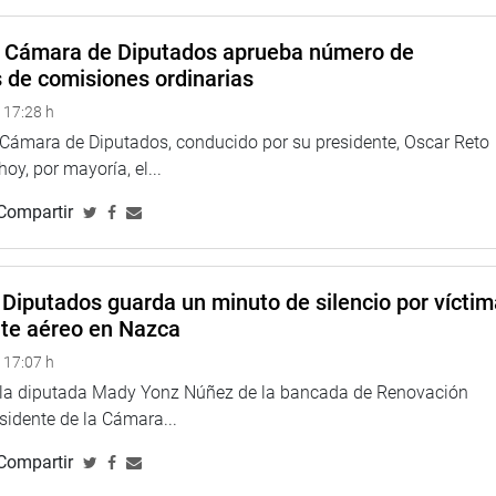
a Cámara de Diputados aprueba número de
s de comisiones ordinarias
 17:28 h
derón, se reunió con el ministro del Interior, Juan Santiváñez
a Cámara de Diputados, conducido por su presidente, Oscar Reto
obre la falta de seguridad ciudadana que afecta a esa parte del
 hoy, por mayoría, el...
Compartir
e de la cartera del Interior, para que el Grupo Especial Contra
 en la provincia de Trujillo”, dijo el parlamentario preocupado
ento.
Diputados guarda un minuto de silencio por vícti
150 suboficiales de la policía de Trujillo que están vinculados a
nte aéreo en Nazca
ó.
 17:07 h
idad en las instituciones educativas que en las últimas
e la diputada Mady Yonz Núñez de la bancada de Renovación
dad.
esidente de la Cámara...
 Laredo, Sergio Vilchez Neira, con quien abordó la problemática
Compartir