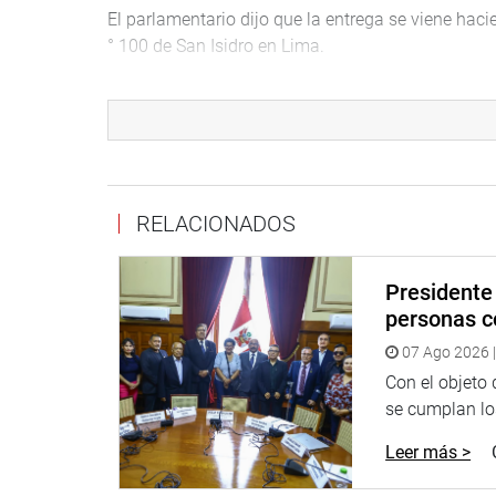
El parlamentario dijo que la entrega se viene hac
° 100 de San Isidro en Lima.
En ese sentido, han sido beneficiadas las compa
Urcos. Mientras que este jueves correspondió a lo
Se trata de equipos de protección personal para in
protección y aproximación para incendios, entre o
RELACIONADOS
Por su lado, la congresista Mónica Saavedra Ocha
Federación de Mujeres de Apurímac en esa ciudad, 
Poblaciones Vulnerables del Perú, para instalar u
Presidente 
personas c
En la reunión, también participaron Carolina Lizá
07 Ago 2026 |
Tania Rodas Malca (APP).
Con el objeto
Saavedra Ocharán se reunió con los ministros de 
se cumplan los
Riego, Javier Palacios Gallegos y Federico Tenor
Leer más >
Jara Pacheco, alcalde del distrito de Curahuasi, 