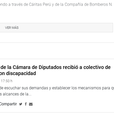
iendo a través de Cáritas Perú y de la Compañía de Bomberos N.
ñías de bomberos de Quillabamba, Urubamba, Calca, Pisac,
s de Canchis y Espinar.
VER MÁS
cendios estructurales, vestuario antifuego, equipos de
tros.
rán sostuvo una reunión de trabajo con representantes de la
quienes solicitaron apoyo del Ministerio de la Mujer y
na casa albergue para mujeres violentadas en su región.
de la Cámara de Diputados recibió a colectivo de
on discapacidad
rraga Houghton (PM), presidenta de la Comisión de la Mujer, y
 17:50 h
 de escuchar sus demandas y establecer los mecanismos para 
Trabajo y Promoción del Empleo, y de Desarrollo Agrario y
 alcances de la...
io Calderón, respectivamente. También, estuvo presente Néstor
Compartir
en la provincia de Abancay en el departamento de Apurímac.