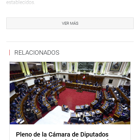
establecidos.
COLEGIO DE ODONTÓLOGOS
VER MÁS
Posteriormente, Pantoja Calvo visitó las instalaciones del
Colegio de Odontólogos, el mismo que se encuentra
construido en los terrenos del Hospital Regional del
Cusco
RELACIONADOS
Allí se reunió con Yesica Rivera Almeida, decana del
Colegio de Odontólogos del Cusco, así como con la
psicóloga Vanesa Graneros Tairo, decana del Colegio de
Psicólogos del Cusco, quienes manifestaron que el
director del Hospital Regional del Cusco, Jorge Galdós
Tejada, los está conminando a que se retiren de esos
terrenos y que paguen por el tiempo de estadía la suma
de cien dólares por día.
En este sentido, las profesionales solicitan apoyo para
Pleno de la Cámara de Diputados
evitar que las pretensiones del director del citado