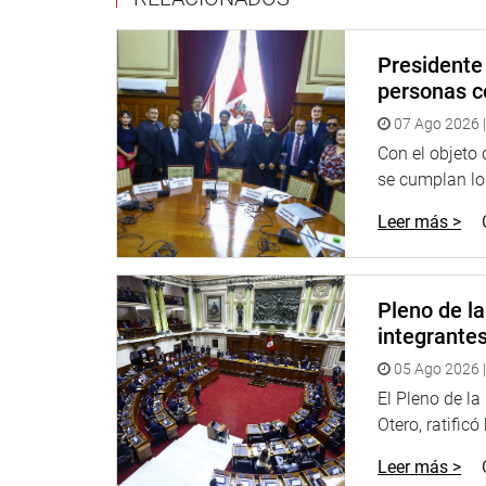
Oficina de comunicaciones e imagen institucional
Presidente 
personas c
07 Ago 2026 |
Con el objeto
se cumplan los
Leer más >
Pleno de l
integrante
05 Ago 2026 |
El Pleno de l
Otero, ratificó
Leer más >