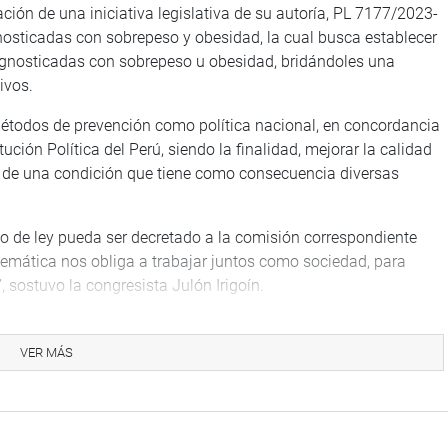
ación de una iniciativa legislativa de su autoría, PL 7177/2023-
nosticadas con sobrepeso y obesidad, la cual busca establecer
iagnosticadas con sobrepeso u obesidad, bridándoles una
ivos.
métodos de prevención como política nacional, en concordancia
ución Política del Perú, siendo la finalidad, mejorar la calidad
ón de una condición que tiene como consecuencia diversas
o de ley pueda ser decretado a la comisión correspondiente
lemática nos obliga a trabajar juntos como sociedad, para
, sostuvo la congresista Julón Irigoín.
coba, especialista en salud pública, a Rafael Cortez,
ersidad del Pacifico, y a Vicente Cruzate, director ejecutivo de
VER MÁS
ades No Transmisibles, Raras y Huérfanas – Denot del
datos e información científica respecto a este problema de salud