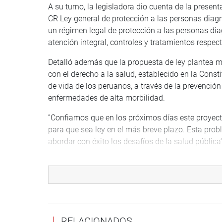
A su turno, la legisladora dio cuenta de la present
CR Ley general de protección a las personas diag
un régimen legal de protección a las personas d
atención integral, controles y tratamientos respect
Detalló además que la propuesta de ley plantea 
con el derecho a la salud, establecido en la Constit
de vida de los peruanos, a través de la prevenci
enfermedades de alta morbilidad.
”Confiamos que en los próximos días este proyect
para que sea ley en el más breve plazo. Esta prob
abordar con éxito los desafíos de la salud pública”
En el foro se escucharon las ponencias de José Re
investigador del Centro de Investigación de la Univ
la Dirección de Prevención y Control de Enfermed
Ministerio de Salud, especialistas que brindaron 
pública.
RELACIONADOS