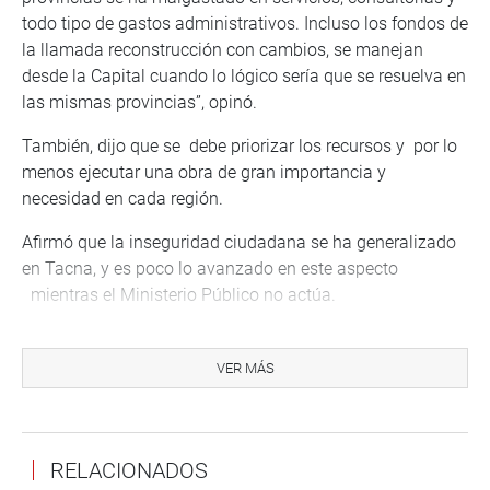
todo tipo de gastos administrativos. Incluso los fondos de
la llamada reconstrucción con cambios, se manejan
desde la Capital cuando lo lógico sería que se resuelva en
las mismas provincias”, opinó.
También, dijo que se debe priorizar los recursos y por lo
menos ejecutar una obra de gran importancia y
necesidad en cada región.
Afirmó que la inseguridad ciudadana se ha generalizado
en Tacna, y es poco lo avanzado en este aspecto
mientras el Ministerio Público no actúa.
Pese al Acuerdo Nacional, al parecer todo ha quedado en
palabras no hay una real lucha frontal contra la
VER MÁS
corrupción; por el contrario ésta se ha generalizado.
Lamentablemente, podemos comprobar que la corrupción
es un tema entronizado en la administración pública y
RELACIONADOS
esta se genera de arriba hacia abajo, como se ha