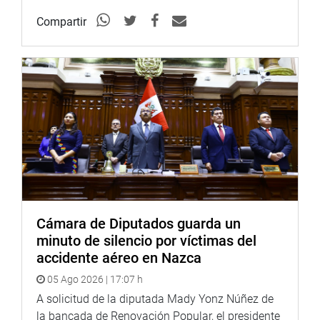
Twitter:
https://goo.gl/iMywRR
YouTube:
https://goo.gl/VBXBNk
Compartir
Radio:
http://www.goo.gl/hMwTg1
fotografia.congreso.gob.pe
Cámara de Diputados guarda un
minuto de silencio por víctimas del
accidente aéreo en Nazca
05 Ago 2026 | 17:07 h
A solicitud de la diputada Mady Yonz Núñez de
la bancada de Renovación Popular, el presidente