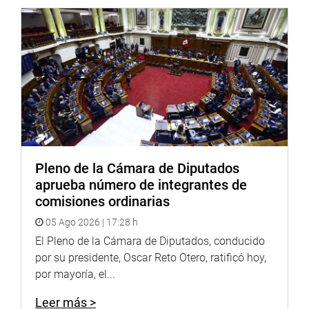
constatado en el tema de la ejecución del Hospital
Regional (Tacna), donde el gobernador estuvo de por
medio.(EPA)
CENTRO DE NOTICIAS
PRENSA-CONGRESO 23-4-18
Pleno de la Cámara de Diputados
aprueba número de integrantes de
Puede encontrar más información en nuestra página web
comisiones ordinarias
y redes sociales.
05 Ago 2026 | 17:28 h
Heraldo
:
http://www.goo.gl/Ty5Tto
El Pleno de la Cámara de Diputados, conducido
Portal:
por su presidente, Oscar Reto Otero, ratificó hoy,
http://www.congreso.gob.pe/
por mayoría, el...
Facebook:
https://goo.gl/s5t7XN
Leer más >