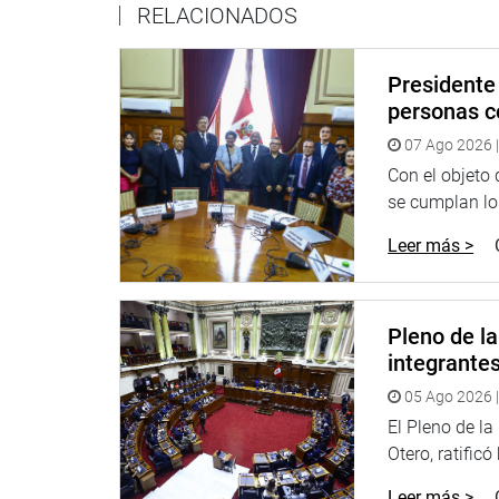
RELACIONADOS
Presidente 
personas c
07 Ago 2026 |
Con el objeto
se cumplan los
Leer más >
Pleno de l
integrante
05 Ago 2026 |
El Pleno de l
Otero, ratificó
Leer más >