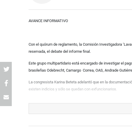
AVANCE INFORMATIVO
Con el quórum de reglamento, la Comisión Investigadora ‘Lava ja
reservada, el debate del informe final.
Este grupo multipartidario está encargado de investigar el p
brasileñas Odebrecht, Camargo Correa, OAS, Andrade Gutiérrez
La congresista Karina Beteta adelantó que en la documentació
existen indicios y sólo se quedan con exfuncionarios.
PRENSA CONGRESO